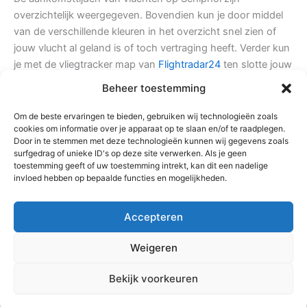
overzichtelijk weergegeven. Bovendien kun je door middel
van de verschillende kleuren in het overzicht snel zien of
jouw vlucht al geland is of toch vertraging heeft. Verder kun
je met de vliegtracker map van
Flightradar24
ten slotte jouw
vlucht nog nauwkeurig volgen tot de aankomst op
Beheer toestemming
Schiphol.
Om de beste ervaringen te bieden, gebruiken wij technologieën zoals
cookies om informatie over je apparaat op te slaan en/of te raadplegen.
Door in te stemmen met deze technologieën kunnen wij gegevens zoals
surfgedrag of unieke ID's op deze site verwerken. Als je geen
toestemming geeft of uw toestemming intrekt, kan dit een nadelige
invloed hebben op bepaalde functies en mogelijkheden.
Accepteren
Weigeren
Vliegtracker.nl | Aankomsttijden Schiphol
|Copyright © 2026 Schiphol
Bekijk voorkeuren
vluchtinformatie | Aankomsttijden | aangedreven door
Astra WordPress thema